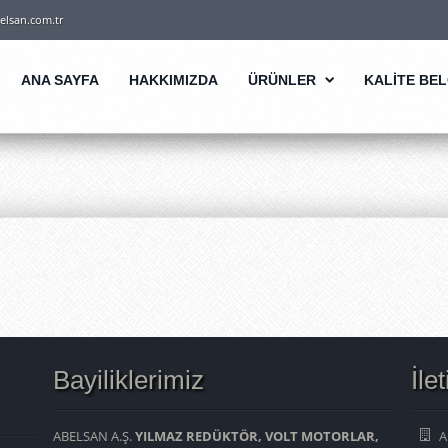
elsan.com.tr
ANA SAYFA
HAKKIMIZDA
ÜRÜNLER
KALİTE BE
Bayiliklerimiz
İle
ABELSAN A.Ş.
YILMAZ REDÜKTÖR, VOLT MOTORLAR,
A