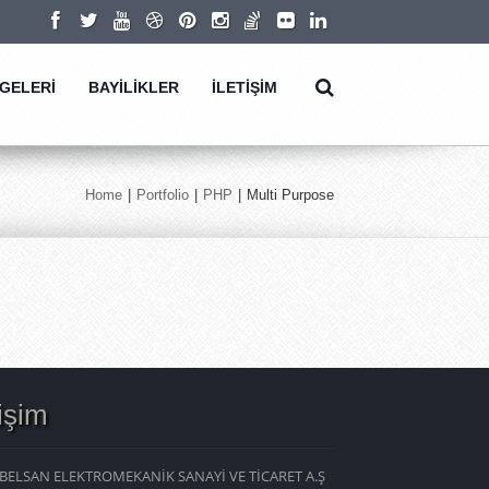
LGELERİ
BAYİLİKLER
İLETİŞİM
Home
|
Portfolio
|
PHP
|
Multi Purpose
tişim
BELSAN ELEKTROMEKANİK SANAYİ VE TİCARET A.Ş