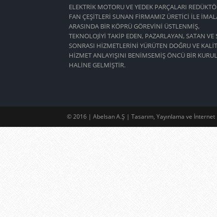
ELEKTRİK MOTORU VE YEDEK PARÇALARI REDÜKTÖ
FAN ÇEŞİTLERİ SUNAN FİRMAMIZ ÜRETİCİ İLE İMAL
ARASINDA BİR KÖPRÜ GÖREVİNİ ÜSTLENMİŞ,
TEKNOLOJİYİ TAKİP EDEN, PAZARLAYAN, SATAN VE 
SONRASI HİZMETLERİNİ YÜRÜTEN DOĞRU VE KALİT
HİZMET ANLAYIŞINI BENİMSEMİŞ ÖNCÜ BİR KURU
HALİNE GELMİŞTİR.
© 2016 | Abelsan A.Ş | Tasarım, Yayınlama ve İnterne