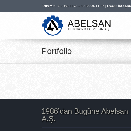
İletişim:
0 312 386 11 78 – 0 312 386 11 79 |
Email :
info@ab
Portfolio
1986’dan Bugüne Abelsan
A.Ş.