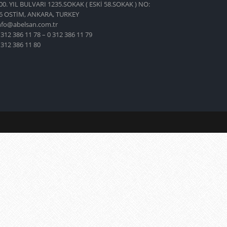
00. YIL BULVARI 1235.SOKAK ( ESKİ 58.SOKAK ) NO:
6 OSTİM, ANKARA, TURKEY
nfo@abelsan.com.tr
 312 386 11 78 – 0 312 386 11 79
 312 386 11 80