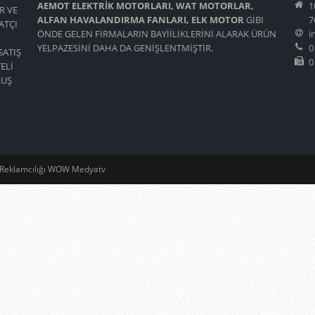
AEMOT ELEKTRİK MOTORLARI, WAT MOTORLAR,
1
R VE
ALFAN HAVALANDIRMA FANLARI, ELK MOTOR
GİBİ
7
ATÇI
ÖNDE GELEN FİRMALARIN BAYİİLİKLERİNİ ALARAK ÜRÜN
i
YELPAZESİNİ DAHA DA GENİŞLENTMİŞTİR.
0
SATIŞ
0
ELİ
LUŞ
t Reklamcılığı WOW Medyatv