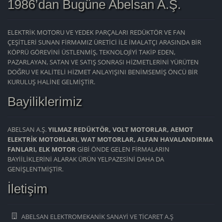
1986’dan Bugüne Abelsan A.Ş.
ELEKTRİK MOTORU VE YEDEK PARÇALARI REDÜKTÖR VE FAN
ÇEŞİTLERİ SUNAN FİRMAMIZ ÜRETİCİ İLE İMALATÇI ARASINDA BİR
KÖPRÜ GÖREVİNİ ÜSTLENMİŞ, TEKNOLOJİYİ TAKİP EDEN,
PAZARLAYAN, SATAN VE SATIŞ SONRASI HİZMETLERİNİ YÜRÜTEN
DOĞRU VE KALİTELİ HİZMET ANLAYIŞINI BENİMSEMİŞ ÖNCÜ BİR
KURULUŞ HALİNE GELMİŞTİR.
Bayiliklerimiz
ABELSAN A.Ş.
YILMAZ REDÜKTÖR, VOLT MOTORLAR, AEMOT
ELEKTRİK MOTORLARI, WAT MOTORLAR, ALFAN HAVALANDIRMA
FANLARI, ELK MOTOR
GİBİ ÖNDE GELEN FİRMALARIN
BAYİİLİKLERİNİ ALARAK ÜRÜN YELPAZESİNİ DAHA DA
GENİŞLENTMİŞTİR.
İletişim
ABELSAN ELEKTROMEKANİK SANAYİ VE TİCARET A.Ş