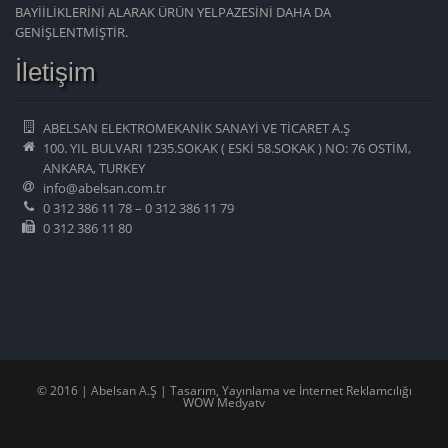
BAYİİLİKLERİNİ ALARAK ÜRÜN YELPAZESİNİ DAHA DA
GENİŞLENTMİŞTİR.
İletişim
ABELSAN ELEKTROMEKANİK SANAYİ VE TİCARET A.Ş
100. YIL BULVARI 1235.SOKAK ( ESKİ 58.SOKAK ) NO: 76 OSTİM,
ANKARA, TURKEY
info@abelsan.com.tr
0 312 386 11 78 – 0 312 386 11 79
0 312 386 11 80
© 2016 | Abelsan A.Ş | Tasarım, Yayınlama ve İnternet Reklamcılığı
WOW Medyatv