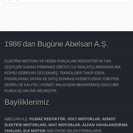
1986’dan Bugüne Abelsan A.Ş.
ELEKTRİK MOTORU VE YEDEK PARÇALARI REDÜKTÖR VE FAN
ÇEŞİTLERİ SUNAN FİRMAMIZ ÜRETİCİ İLE İMALATÇI ARASINDA BİR
KÖPRÜ GÖREVİNİ ÜSTLENMİŞ, TEKNOLOJİYİ TAKİP EDEN,
PAZARLAYAN, SATAN VE SATIŞ SONRASI HİZMETLERİNİ YÜRÜTEN
DOĞRU VE KALİTELİ HİZMET ANLAYIŞINI BENİMSEMİŞ ÖNCÜ BİR
KURULUŞ HALİNE GELMİŞTİR.
Bayiliklerimiz
ABELSAN A.Ş.
YILMAZ REDÜKTÖR, VOLT MOTORLAR, AEMOT
ELEKTRİK MOTORLARI, WAT MOTORLAR, ALFAN HAVALANDIRMA
FANLARI, ELK MOTOR
GİBİ ÖNDE GELEN FİRMALARIN