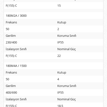
F(155) C
15
180M2A / 3000
Frekans
Kutup
50
2
Gerilim
Koruma Sınıfı
230/400
IP55
İzalasyon Sınıfı
Nominal Güç
F(155) C
22
180M4A / 1500
Frekans
Kutup
50
4
Gerilim
Koruma Sınıfı
400/690
IP55
İzalasyon Sınıfı
Nominal Güç
F(155) C
18.5