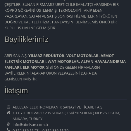
ÇEŞİTLERİ SUNAN FİRMAMIZ ÜRETİCİ İLE İMALATÇI ARASINDA BİR
KÖPRÜ GÖREVİNİ ÜSTLENMİŞ, TEKNOLOJİYİ TAKİP EDEN,
PAZARLAYAN, SATAN VE SATIŞ SONRASI HİZMETLERİNİ YÜRÜTEN
DOĞRU VE KALİTELİ HİZMET ANLAYIŞINI BENİMSEMİŞ ÖNCÜ BİR
KURULUŞ HALİNE GELMİŞTİR.
Bayiliklerimiz
ABELSAN A.Ş.
YILMAZ REDÜKTÖR, VOLT MOTORLAR, AEMOT
ELEKTRİK MOTORLARI, WAT MOTORLAR, ALFAN HAVALANDIRMA
FANLARI, ELK MOTOR
GİBİ ÖNDE GELEN FİRMALARIN
BAYİİLİKLERİNİ ALARAK ÜRÜN YELPAZESİNİ DAHA DA
GENİŞLENTMİŞTİR.
İletişim
ABELSAN ELEKTROMEKANİK SANAYİ VE TİCARET A.Ş
100. YIL BULVARI 1235.SOKAK ( ESKİ 58.SOKAK ) NO: 76 OSTİM,
ANKARA, TURKEY
info@abelsan.com.tr
0 312 386 11 78 – 0 312 386 11 79