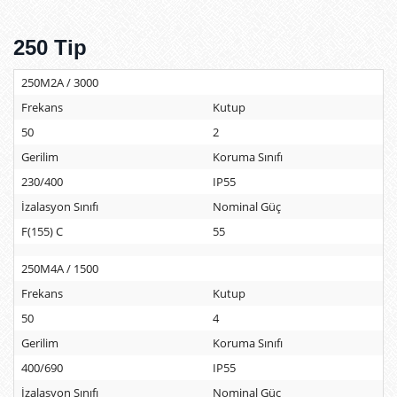
250 Tip
250M2A / 3000
Frekans
Kutup
50
2
Gerilim
Koruma Sınıfı
230/400
IP55
İzalasyon Sınıfı
Nominal Güç
F(155) C
55
250M4A / 1500
Frekans
Kutup
50
4
Gerilim
Koruma Sınıfı
400/690
IP55
İzalasyon Sınıfı
Nominal Güç