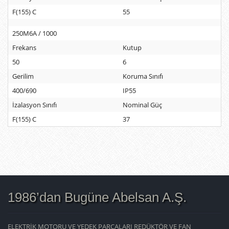
F(155) C
55
250M6A / 1000
Frekans
Kutup
50
6
Gerilim
Koruma Sınıfı
400/690
IP55
İzalasyon Sınıfı
Nominal Güç
F(155) C
37
1986’dan Bugüne Abelsan A.Ş.
ELEKTRİK MOTORU VE YEDEK PARÇALARI REDÜKTÖR VE FAN