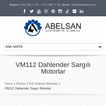
İletişim:
0 312 386 11 78 – 0 312 386 11 79 |
Email :
info@abelsan.com.tr
VM112 Dahlender Sargılı
Motorlar
Home
|
Ürünler
|
Volt Elektrik Motorları
|
VM112 Dahlender Sargılı Motorlar