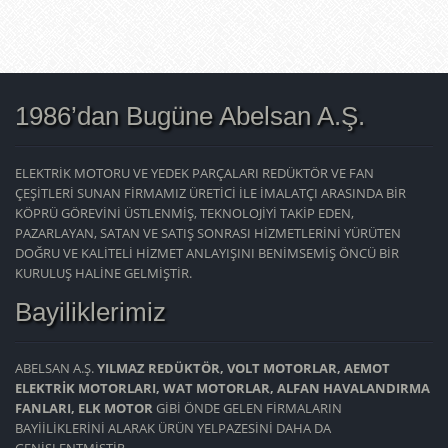
1986’dan Bugüne Abelsan A.Ş.
ELEKTRİK MOTORU VE YEDEK PARÇALARI REDÜKTÖR VE FAN
ÇEŞİTLERİ SUNAN FİRMAMIZ ÜRETİCİ İLE İMALATÇI ARASINDA BİR
KÖPRÜ GÖREVİNİ ÜSTLENMİŞ, TEKNOLOJİYİ TAKİP EDEN,
PAZARLAYAN, SATAN VE SATIŞ SONRASI HİZMETLERİNİ YÜRÜTEN
DOĞRU VE KALİTELİ HİZMET ANLAYIŞINI BENİMSEMİŞ ÖNCÜ BİR
KURULUŞ HALİNE GELMİŞTİR.
Bayiliklerimiz
ABELSAN A.Ş.
YILMAZ REDÜKTÖR, VOLT MOTORLAR, AEMOT
ELEKTRİK MOTORLARI, WAT MOTORLAR, ALFAN HAVALANDIRMA
FANLARI, ELK MOTOR
GİBİ ÖNDE GELEN FİRMALARIN
BAYİİLİKLERİNİ ALARAK ÜRÜN YELPAZESİNİ DAHA DA