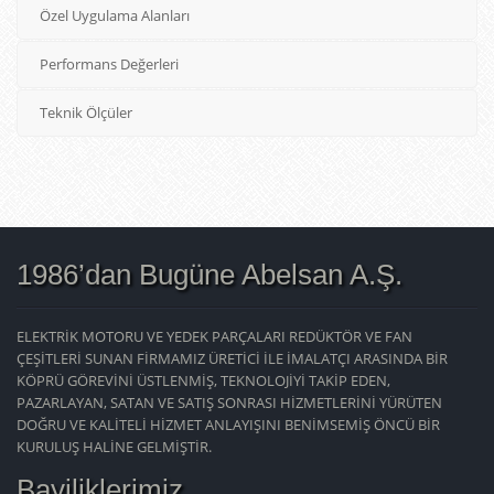
Özel Uygulama Alanları
Performans Değerleri
Teknik Ölçüler
1986’dan Bugüne Abelsan A.Ş.
ELEKTRİK MOTORU VE YEDEK PARÇALARI REDÜKTÖR VE FAN
ÇEŞİTLERİ SUNAN FİRMAMIZ ÜRETİCİ İLE İMALATÇI ARASINDA BİR
KÖPRÜ GÖREVİNİ ÜSTLENMİŞ, TEKNOLOJİYİ TAKİP EDEN,
PAZARLAYAN, SATAN VE SATIŞ SONRASI HİZMETLERİNİ YÜRÜTEN
DOĞRU VE KALİTELİ HİZMET ANLAYIŞINI BENİMSEMİŞ ÖNCÜ BİR
KURULUŞ HALİNE GELMİŞTİR.
Bayiliklerimiz