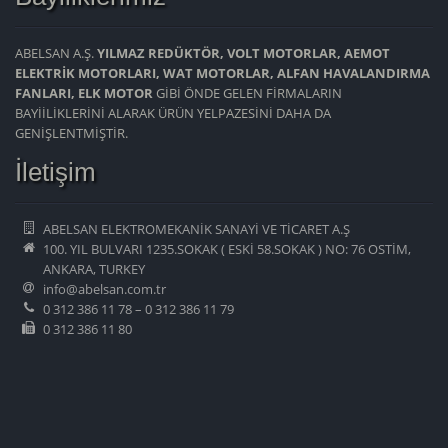
ABELSAN A.Ş.
YILMAZ REDÜKTÖR, VOLT MOTORLAR, AEMOT
ELEKTRİK MOTORLARI, WAT MOTORLAR, ALFAN HAVALANDIRMA
FANLARI, ELK MOTOR
GİBİ ÖNDE GELEN FİRMALARIN
BAYİİLİKLERİNİ ALARAK ÜRÜN YELPAZESİNİ DAHA DA
GENİŞLENTMİŞTİR.
İletişim
ABELSAN ELEKTROMEKANİK SANAYİ VE TİCARET A.Ş
100. YIL BULVARI 1235.SOKAK ( ESKİ 58.SOKAK ) NO: 76 OSTİM,
ANKARA, TURKEY
info@abelsan.com.tr
0 312 386 11 78 – 0 312 386 11 79
0 312 386 11 80