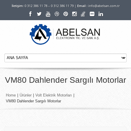
İletişim:
0 312 386 11 78 – 0 312 386 11 79 |
Email :
info@abelsan.com.tr
VM80 Dahlender Sargılı Motorlar
Home
|
Ürünler
|
Volt Elektrik Motorları
|
VM80 Dahlender Sargılı Motorlar