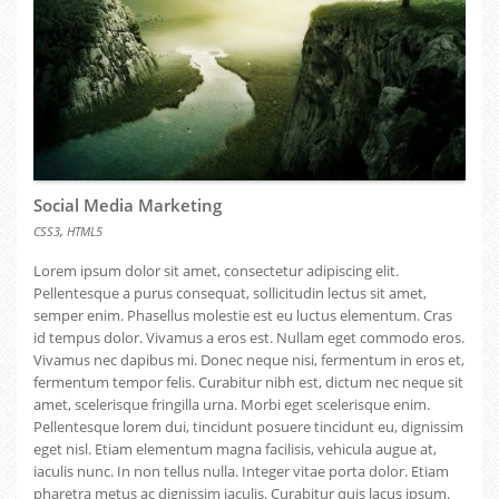
Social Media Marketing
,
CSS3
HTML5
Lorem ipsum dolor sit amet, consectetur adipiscing elit.
Pellentesque a purus consequat, sollicitudin lectus sit amet,
semper enim. Phasellus molestie est eu luctus elementum. Cras
id tempus dolor. Vivamus a eros est. Nullam eget commodo eros.
Vivamus nec dapibus mi. Donec neque nisi, fermentum in eros et,
fermentum tempor felis. Curabitur nibh est, dictum nec neque sit
amet, scelerisque fringilla urna. Morbi eget scelerisque enim.
Pellentesque lorem dui, tincidunt posuere tincidunt eu, dignissim
eget nisl. Etiam elementum magna facilisis, vehicula augue at,
iaculis nunc. In non tellus nulla. Integer vitae porta dolor. Etiam
pharetra metus ac dignissim iaculis. Curabitur quis lacus ipsum.