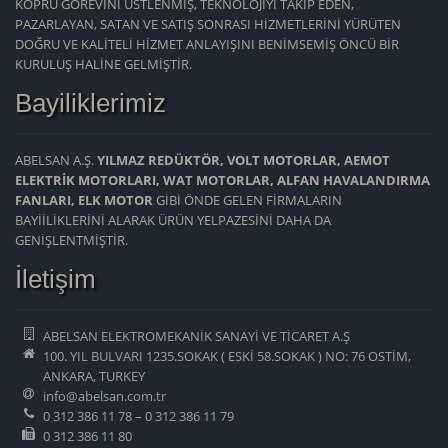
KÖPRÜ GÖREVİNİ ÜSTLENMİŞ, TEKNOLOJİYİ TAKİP EDEN,
PAZARLAYAN, SATAN VE SATIŞ SONRASI HİZMETLERİNİ YÜRÜTEN
DOĞRU VE KALİTELİ HİZMET ANLAYIŞINI BENİMSEMİŞ ÖNCÜ BİR
KURULUŞ HALİNE GELMİŞTİR.
Bayiliklerimiz
ABELSAN A.Ş.
YILMAZ REDÜKTÖR, VOLT MOTORLAR, AEMOT
ELEKTRİK MOTORLARI, WAT MOTORLAR, ALFAN HAVALANDIRMA
FANLARI, ELK MOTOR
GİBİ ÖNDE GELEN FİRMALARIN
BAYİİLİKLERİNİ ALARAK ÜRÜN YELPAZESİNİ DAHA DA
GENİŞLENTMİŞTİR.
İletişim
ABELSAN ELEKTROMEKANİK SANAYİ VE TİCARET A.Ş
100. YIL BULVARI 1235.SOKAK ( ESKİ 58.SOKAK ) NO: 76 OSTİM,
ANKARA, TURKEY
info@abelsan.com.tr
0 312 386 11 78 – 0 312 386 11 79
0 312 386 11 80