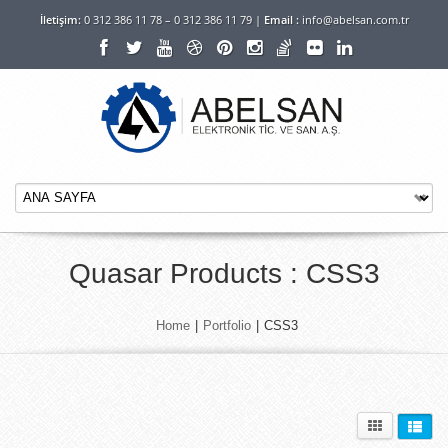
İletişim:
0 312 386 11 78 – 0 312 386 11 79 |
Email :
info@abelsan.com.tr
Quasar Products : CSS3
Home
|
Portfolio
|
CSS3