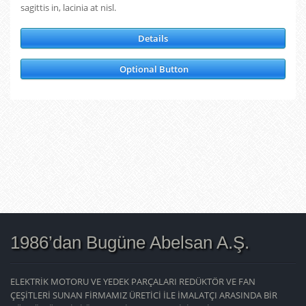
sagittis in, lacinia at nisl.
Details
Optional Button
1986’dan Bugüne Abelsan A.Ş.
ELEKTRİK MOTORU VE YEDEK PARÇALARI REDÜKTÖR VE FAN
ÇEŞİTLERİ SUNAN FİRMAMIZ ÜRETİCİ İLE İMALATÇI ARASINDA BİR