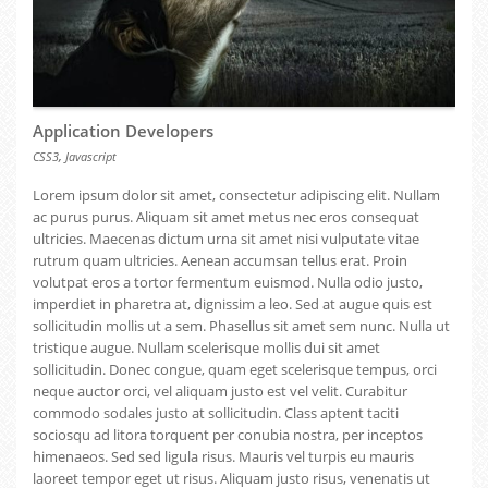
Application Developers
,
CSS3
Javascript
Lorem ipsum dolor sit amet, consectetur adipiscing elit. Nullam
ac purus purus. Aliquam sit amet metus nec eros consequat
ultricies. Maecenas dictum urna sit amet nisi vulputate vitae
rutrum quam ultricies. Aenean accumsan tellus erat. Proin
volutpat eros a tortor fermentum euismod. Nulla odio justo,
imperdiet in pharetra at, dignissim a leo. Sed at augue quis est
sollicitudin mollis ut a sem. Phasellus sit amet sem nunc. Nulla ut
tristique augue. Nullam scelerisque mollis dui sit amet
sollicitudin. Donec congue, quam eget scelerisque tempus, orci
neque auctor orci, vel aliquam justo est vel velit. Curabitur
commodo sodales justo at sollicitudin. Class aptent taciti
sociosqu ad litora torquent per conubia nostra, per inceptos
himenaeos. Sed sed ligula risus. Mauris vel turpis eu mauris
laoreet tempor eget ut risus. Aliquam justo risus, venenatis ut