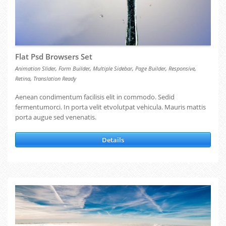
Flat Psd Browsers Set
,
,
,
,
,
Animation Slider
Form Builder
Multiple Sidebar
Page Builder
Responsive
,
Retina
Translation Ready
Aenean condimentum facilisis elit in commodo. Sedid
fermentumorci. In porta velit etvolutpat vehicula. Mauris mattis
porta augue sed venenatis.
Details