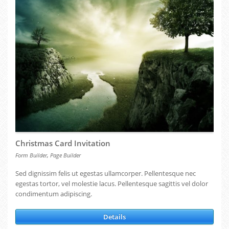
Christmas Card Invitation
,
Form Builder
Page Builder
Sed dignissim felis ut egestas ullamcorper. Pellentesque nec
egestas tortor, vel molestie lacus. Pellentesque sagittis vel dolor
condimentum adipiscing.
Details