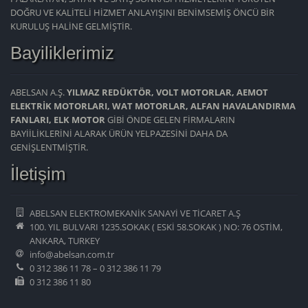
DOĞRU VE KALİTELİ HİZMET ANLAYIŞINI BENİMSEMİŞ ÖNCÜ BİR
KURULUŞ HALİNE GELMİŞTİR.
Bayiliklerimiz
ABELSAN A.Ş.
YILMAZ REDÜKTÖR, VOLT MOTORLAR, AEMOT
ELEKTRİK MOTORLARI, WAT MOTORLAR, ALFAN HAVALANDIRMA
FANLARI, ELK MOTOR
GİBİ ÖNDE GELEN FİRMALARIN
BAYİİLİKLERİNİ ALARAK ÜRÜN YELPAZESİNİ DAHA DA
GENİŞLENTMİŞTİR.
İletişim
ABELSAN ELEKTROMEKANİK SANAYİ VE TİCARET A.Ş
100. YIL BULVARI 1235.SOKAK ( ESKİ 58.SOKAK ) NO: 76 OSTİM,
ANKARA, TURKEY
info@abelsan.com.tr
0 312 386 11 78 – 0 312 386 11 79
0 312 386 11 80