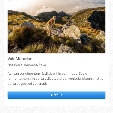
Volt Motorlar
,
,
Page Builder
Responsive
Retina
Aenean condimentum facilisis elit in commodo. Sedid
fermentumorci. In porta velit etvolutpat vehicula. Mauris mattis
porta augue sed venenatis.
Details