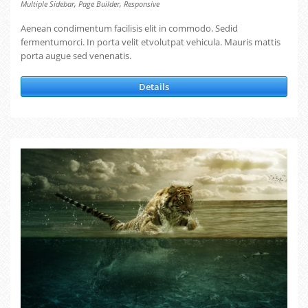
,
,
Multiple Sidebar
Page Builder
Responsive
Aenean condimentum facilisis elit in commodo. Sedid
fermentumorci. In porta velit etvolutpat vehicula. Mauris mattis
porta augue sed venenatis.
Details