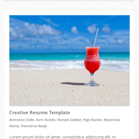
Creative Resume Template
,
,
,
,
,
Animation Slider
Form Builder
Multiple Sidebar
Page Builder
Responsive
,
Retina
Translation Ready
Lorem ipsum dolor sit amet, consectetur adipiscing elit. In