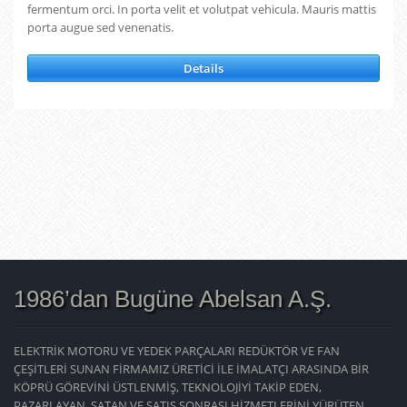
fermentum orci. In porta velit et volutpat vehicula. Mauris mattis
porta augue sed venenatis.
Details
1986’dan Bugüne Abelsan A.Ş.
ELEKTRİK MOTORU VE YEDEK PARÇALARI REDÜKTÖR VE FAN
ÇEŞİTLERİ SUNAN FİRMAMIZ ÜRETİCİ İLE İMALATÇI ARASINDA BİR
KÖPRÜ GÖREVİNİ ÜSTLENMİŞ, TEKNOLOJİYİ TAKİP EDEN,
PAZARLAYAN, SATAN VE SATIŞ SONRASI HİZMETLERİNİ YÜRÜTEN