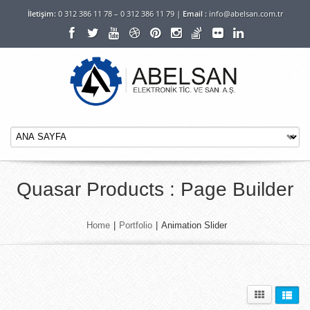
İletişim:
0 312 386 11 78 – 0 312 386 11 79 |
Email :
info@abelsan.com.tr
Quasar Products : Page Builder
Home
|
Portfolio
|
Animation Slider